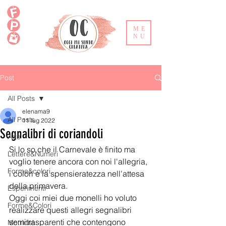
ME
NU
Post
All Posts
elenama9
All Posts
11 lug 2022
Segnalibri di coriandoli
Arte
Si lo so che il Carnevale è finito ma 
Lettere&Numeri
voglio tenere ancora con noi l'allegria, 
Forme&colori
i colori e la spensieratezza nell'attesa 
della primavera.
Esperimenti
Oggi coi miei due monelli ho voluto 
Forme&Colori
realizzare questi allegri segnalibri 
semitrasparenti che contengono 
Motricità