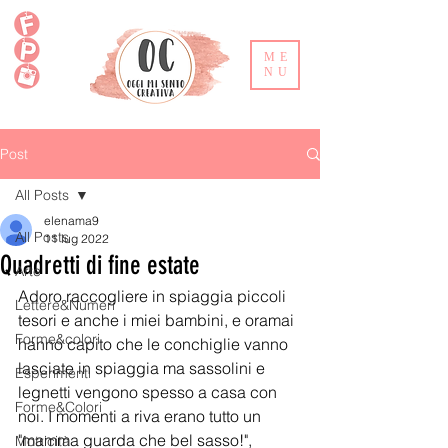
ME
NU
Post
All Posts
elenama9
All Posts
11 lug 2022
Quadretti di fine estate
Arte
Adoro raccogliere in spiaggia piccoli 
Lettere&Numeri
tesori e anche i miei bambini, e oramai 
Forme&colori
hanno capito che le conchiglie vanno 
lasciate in spiaggia ma sassolini e 
Esperimenti
legnetti vengono spesso a casa con 
Forme&Colori
noi. I momenti a riva erano tutto un 
"mamma guarda che bel sasso!", 
Motricità