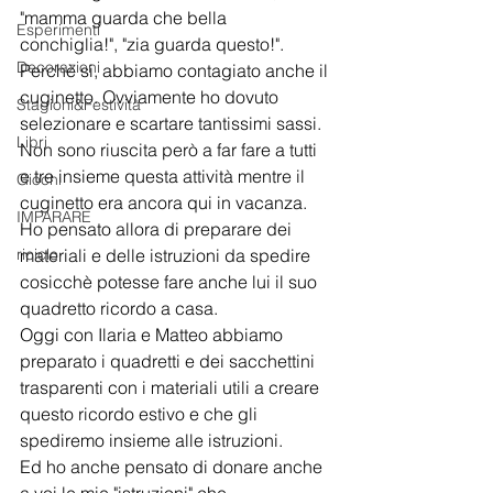
"mamma guarda che bella 
Esperimenti
conchiglia!", "zia guarda questo!". 
Decorazioni
Perchè si, abbiamo contagiato anche il 
cuginetto. Ovviamente ho dovuto 
Stagioni&Festività
selezionare e scartare tantissimi sassi.
Libri
Non sono riuscita però a far fare a tutti 
e tre insieme questa attività mentre il 
Giochi
cuginetto era ancora qui in vacanza.
IMPARARE
Ho pensato allora di preparare dei 
riciclo
materiali e delle istruzioni da spedire 
cosicchè potesse fare anche lui il suo 
quadretto ricordo a casa.
Oggi con Ilaria e Matteo abbiamo 
preparato i quadretti e dei sacchettini 
trasparenti con i materiali utili a creare 
questo ricordo estivo e che gli 
spediremo insieme alle istruzioni.
Ed ho anche pensato di donare anche 