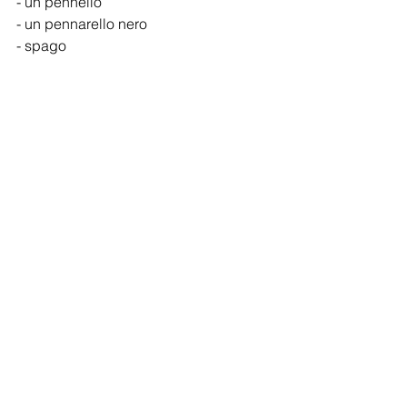
- un pennello
- un pennarello nero
- spago