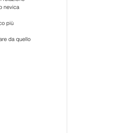
o nevica 
co più 
are da quello 