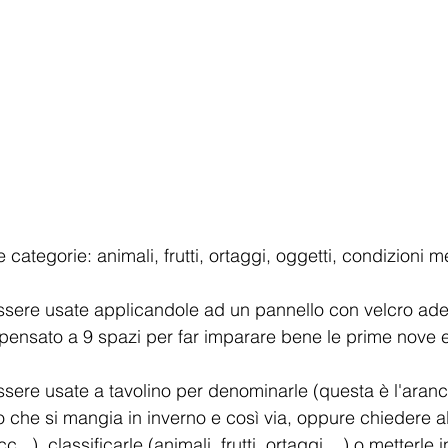
categorie: animali, frutti, ortaggi, oggetti, condizioni 
ssere usate applicandole ad un pannello con velcro ad
o pensato a 9 spazi per far imparare bene le prime nove 
sere usate a tavolino per denominarle (questa è l'aranci
to che si mangia in inverno e così via, oppure chiedere 
...), classificarle (animali, frutti, ortaggi,...) o metterle 