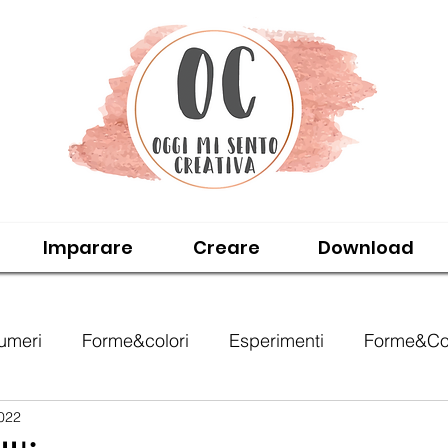
Imparare
Creare
Download
umeri
Forme&colori
Esperimenti
Forme&Col
2022
i
Stagioni&Festività
Libri
Giochi
IMPA