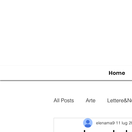
Home
All Posts
Arte
Lettere&N
elenama9
11 lug 
Esperimenti
Decorazion