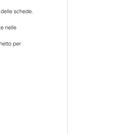
 delle schede.
te nelle 
hetto per 