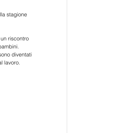
lla stagione 
 un riscontro 
 bambini.
sono diventati 
l lavoro.