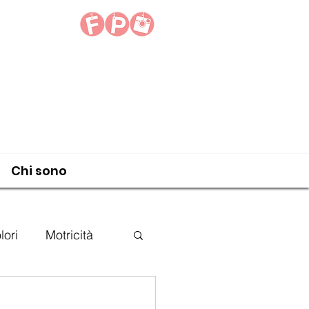
Chi sono
ori
Motricità
RARE
riciclo