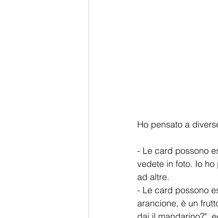
Ho pensato a diverse 
- Le card possono e
vedete in foto. Io h
ad altre. 
- Le card possono es
arancione, è un frut
dai il mandarino?", ecc