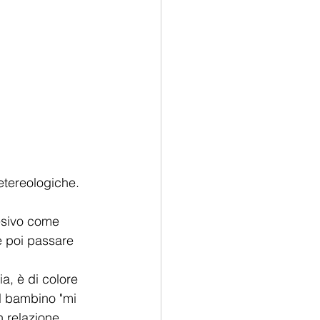
metereologiche.
esivo come 
e poi passare 
a, è di colore 
al bambino "mi 
in relazione 