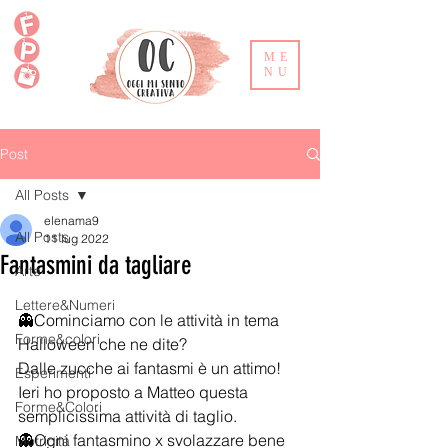
ME
NU
Post
All Posts
elenama9
All Posts
11 lug 2022
Fantasmini da tagliare
Arte
Lettere&Numeri
👻Cominciamo con le attività in tema 
Forme&colori
Halloween che ne dite?
Dalle zucche ai fantasmi è un attimo!
Esperimenti
Ieri ho proposto a Matteo questa 
Forme&Colori
semplicissima attività di taglio.
👻Ogni fantasmino x svolazzare bene 
Motricità